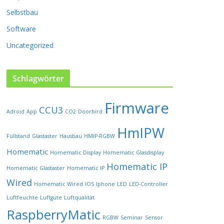
P
Selbstbau
r
o
Software
d
u
Uncategorized
k
t
s
Schlagwörter
e
i
Firmware
t
CCU3
Adroid
App
CO2
Doorbird
e
HmIPW
g
Füllstand
Glastaster
Hausbau
HMIP-RGBW
e
w
Homematic
Homematic Display
Homematic Glasdisplay
ä
Homematic IP
Homematic Glastaster
Homematic IP
h
l
Wired
Homematic Wired
IOS
Iphone
LED
LED-Controller
t
Luftfeuchte
Luftgüte
Luftqualität
w
RaspberryMatic
e
RGBW
Seminar
Sensor
r