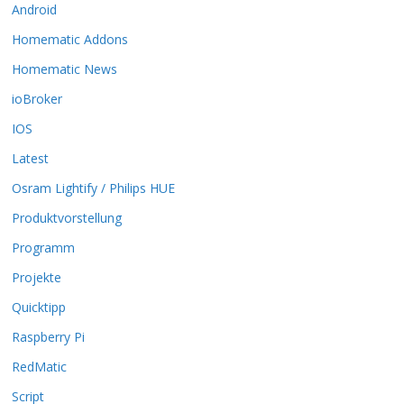
Android
e
O
Homematic Addons
p
t
Homematic News
i
ioBroker
o
n
IOS
e
Latest
n
k
Osram Lightify / Philips HUE
ö
Produktvorstellung
n
n
Programm
e
n
Projekte
a
Quicktipp
u
f
Raspberry Pi
d
RedMatic
e
r
Script