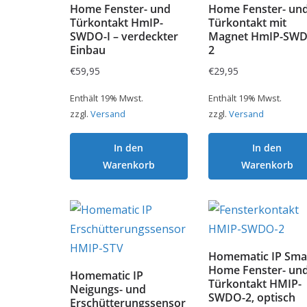
Home Fenster- und
Home Fenster- un
Türkontakt HmIP-
Türkontakt mit
SWDO-I – verdeckter
Magnet HmIP-SW
Einbau
2
€
59,95
€
29,95
Enthält 19% Mwst.
Enthält 19% Mwst.
zzgl.
Versand
zzgl.
Versand
In den
In den
Warenkorb
Warenkorb
Homematic IP Sma
Home Fenster- un
Homematic IP
Türkontakt HMIP-
Neigungs- und
SWDO-2, optisch
Erschütterungssensor