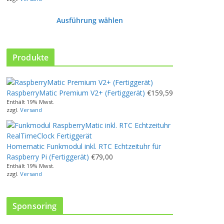
Ausführung wählen
D
i
e
Produkte
s
e
s
RaspberryMatic Premium V2+ (Fertiggerät)
€
159,59
P
Enthält 19% Mwst.
r
zzgl.
Versand
o
d
u
Homematic Funkmodul inkl. RTC Echtzeituhr für
k
Raspberry Pi (Fertiggerät)
€
79,00
t
Enthält 19% Mwst.
w
zzgl.
Versand
e
i
s
Sponsoring
t
m