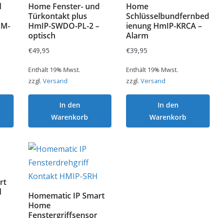
d
Home Fenster- und
Home
Türkontakt plus
Schlüsselbundfernbed
DM-
HmIP-SWDO-PL-2 –
ienung HmIP-KRCA –
optisch
Alarm
€
49,95
€
39,95
Enthält 19% Mwst.
Enthält 19% Mwst.
zzgl.
Versand
zzgl.
Versand
In den
In den
Warenkorb
Warenkorb
rt
d
Homematic IP Smart
Home
Fenstergriffsensor