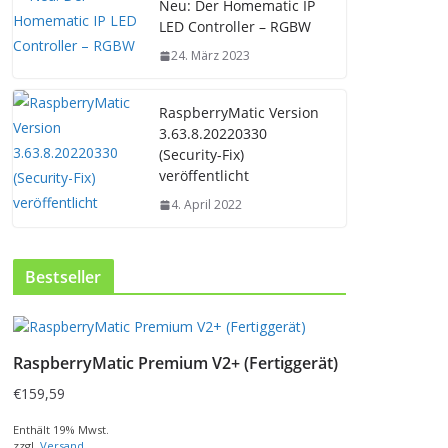
Neu: Der Homematic IP
LED Controller – RGBW
24. März 2023
RaspberryMatic Version
3.63.8.20220330
(Security-Fix)
veröffentlicht
4. April 2022
Bestseller
RaspberryMatic Premium V2+ (Fertiggerät)
€
159,59
Enthält 19% Mwst.
zzgl.
Versand