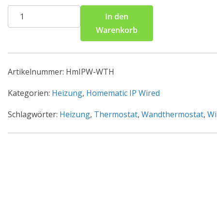
Homematic
In den
IP
Warenkorb
Wired
Smart
Home
Artikelnummer:
HmIPW-WTH
Wandthermostat
mit
Kategorien:
Heizung
,
Homematic IP Wired
Luftfeuchtigkeitssensor
Schlagwörter:
Heizung
,
Thermostat
,
Wandthermostat
,
Wi
HmIPW-
WTH
Menge