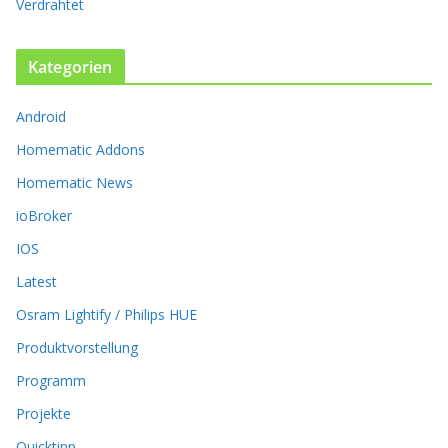
Verdrahtet
i
o
n
Kategorien
e
n
k
Android
ö
Homematic Addons
n
n
Homematic News
e
ioBroker
n
a
IOS
u
Latest
f
d
Osram Lightify / Philips HUE
e
r
Produktvorstellung
P
Programm
r
o
Projekte
d
Quicktipp