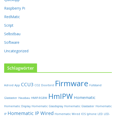
u
k
Raspberry Pi
t
RedMatic
s
e
Script
i
t
Selbstbau
e
Software
g
e
Uncategorized
w
ä
h
Schlagwörter
l
t
Firmware
w
CCU3
Adroid
App
CO2
Doorbird
Füllstand
e
r
HmIPW
Homematic
Glastaster
Hausbau
HMIP-RGBW
d
e
Homematic Display
Homematic Glasdisplay
Homematic Glastaster
Homematic
n
Homematic IP Wired
IP
Homematic Wired
IOS
Iphone
LED
LED-