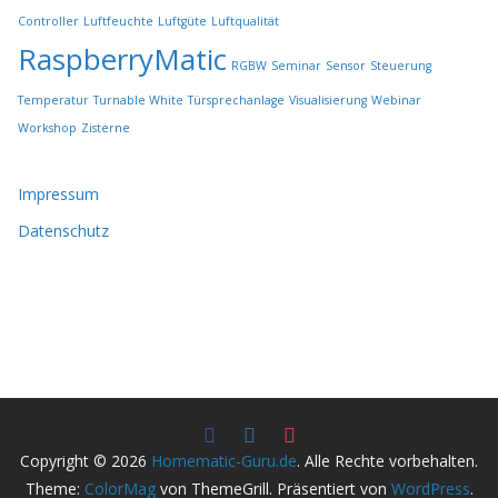
Controller
Luftfeuchte
Luftgüte
Luftqualität
RaspberryMatic
RGBW
Seminar
Sensor
Steuerung
Temperatur
Turnable White
Türsprechanlage
Visualisierung
Webinar
Workshop
Zisterne
Impressum
Datenschutz
Copyright © 2026
Homematic-Guru.de
. Alle Rechte vorbehalten.
Theme:
ColorMag
von ThemeGrill. Präsentiert von
WordPress
.