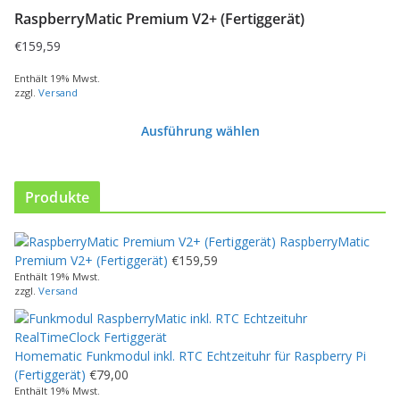
i
RaspberryMatic Premium V2+ (Fertiggerät)
e
s
€
159,59
e
s
Enthält 19% Mwst.
zzgl.
Versand
P
r
Ausführung wählen
o
d
u
k
Produkte
t
w
RaspberryMatic
e
Premium V2+ (Fertiggerät)
€
159,59
i
Enthält 19% Mwst.
s
zzgl.
Versand
t
m
e
Homematic Funkmodul inkl. RTC Echtzeituhr für Raspberry Pi
h
(Fertiggerät)
€
79,00
r
Enthält 19% Mwst.
e