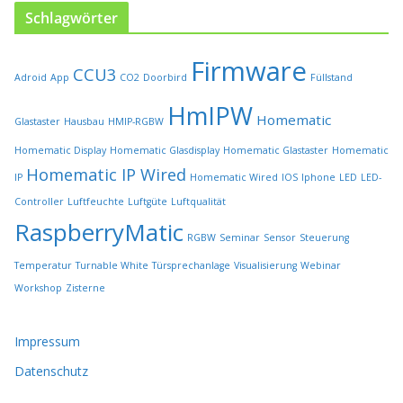
s
Schlagwörter
e
i
Firmware
t
CCU3
Adroid
App
CO2
Doorbird
Füllstand
e
HmIPW
g
Homematic
Glastaster
Hausbau
HMIP-RGBW
e
w
Homematic Display
Homematic Glasdisplay
Homematic Glastaster
Homematic
ä
Homematic IP Wired
IP
Homematic Wired
IOS
Iphone
LED
LED-
h
l
Controller
Luftfeuchte
Luftgüte
Luftqualität
t
RaspberryMatic
RGBW
Seminar
Sensor
Steuerung
w
e
Temperatur
Turnable White
Türsprechanlage
Visualisierung
Webinar
r
Workshop
Zisterne
d
e
n
Impressum
Datenschutz