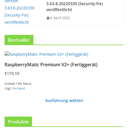
3.63.8.20220330 (Security-Fix)
veröffentlicht
4. April 2022
Bestseller
RaspberryMatic Premium V2+ (Fertiggerät)
€
159,59
Enthält 19% Mwst.
zzgl.
Versand
Ausführung wählen
D
i
e
Produkte
s