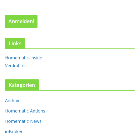
V
a
r
i
a
n
t
Links
e
n
Homematic-Inside
a
Verdrahtet
u
f
.
Kategorien
D
i
Android
e
O
Homematic Addons
p
t
Homematic News
i
ioBroker
o