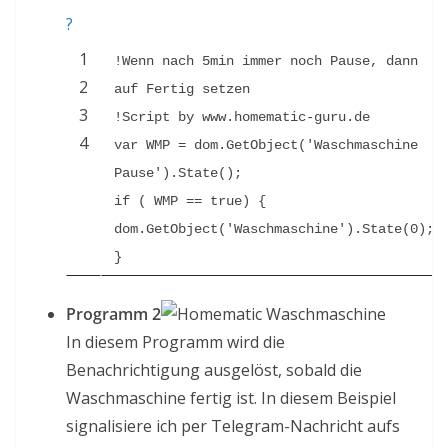
?
1
!Wenn nach 5min immer noch Pause, dann 
2
auf Fertig setzen
3
!Script by www.homematic-guru.de
4
var WMP = dom.GetObject('Waschmaschine 
Pause').State();
if ( WMP == true) { 
dom.GetObject('Waschmaschine').State(0); 
}
Programm 2
In diesem Programm wird die
Benachrichtigung ausgelöst, sobald die
Waschmaschine fertig ist. In diesem Beispiel
signalisiere ich per Telegram-Nachricht aufs