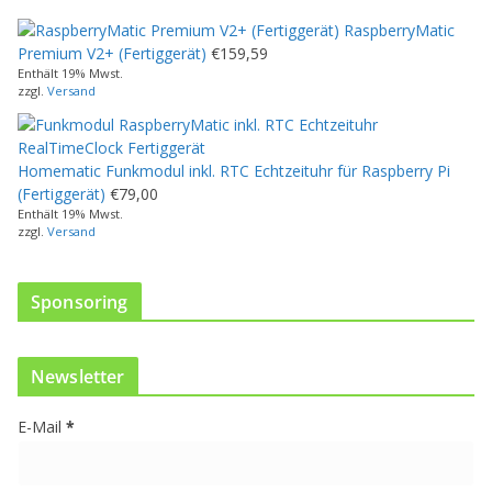
e
RaspberryMatic
s
Premium V2+ (Fertiggerät)
€
159,59
P
Enthält 19% Mwst.
r
zzgl.
Versand
o
d
u
Homematic Funkmodul inkl. RTC Echtzeituhr für Raspberry Pi
k
(Fertiggerät)
€
79,00
t
Enthält 19% Mwst.
w
zzgl.
Versand
e
i
s
Sponsoring
t
m
e
Newsletter
h
r
E-Mail
*
e
r
e