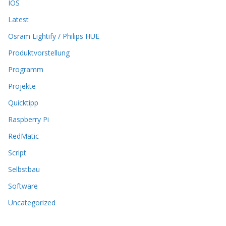
n
IOS
e
Latest
n
k
Osram Lightify / Philips HUE
ö
Produktvorstellung
n
n
Programm
e
n
Projekte
a
Quicktipp
u
f
Raspberry Pi
d
RedMatic
e
r
Script
P
Selbstbau
r
o
Software
d
u
Uncategorized
k
t