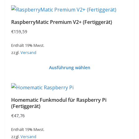
RaspberryMatic Premium V2+ (Fertiggerät)
€
159,59
Enthält 19% Mwst.
zzgl.
Versand
Ausführung wählen
Dieses
Produkt
weist
Homematic Funkmodul für Raspberry Pi
mehrere
(Fertiggerät)
Varianten
€
47,76
auf.
Die
Enthält 19% Mwst.
zzgl.
Versand
Optionen