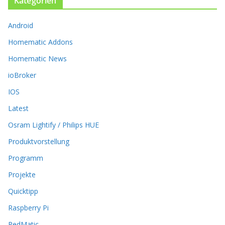
Kategorien
D
i
Android
e
O
Homematic Addons
p
t
Homematic News
i
ioBroker
o
n
IOS
e
Latest
n
k
Osram Lightify / Philips HUE
ö
Produktvorstellung
n
n
Programm
e
n
Projekte
a
Quicktipp
u
f
Raspberry Pi
d
RedMatic