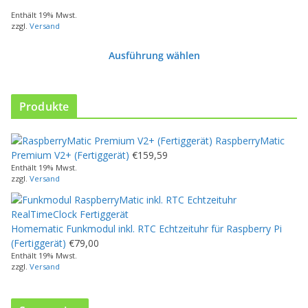
Enthält 19% Mwst.
zzgl.
Versand
Ausführung wählen
D
i
e
Produkte
s
e
RaspberryMatic
s
Premium V2+ (Fertiggerät)
€
159,59
P
Enthält 19% Mwst.
r
zzgl.
Versand
o
d
u
Homematic Funkmodul inkl. RTC Echtzeituhr für Raspberry Pi
k
(Fertiggerät)
€
79,00
t
Enthält 19% Mwst.
w
zzgl.
Versand
e
i
s