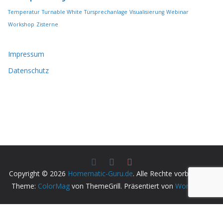
e
Temperatur
Turnable White
Türsprechanlage
Visualisierung
Webinar
r
Workshop
Zisterne
d
e
n
Impressum
Datenschutz
Copyright © 2026
Homematic-Guru.de
. Alle Rechte vorbehalten.
Theme:
ColorMag
von ThemeGrill. Präsentiert von
WordPress
.
Vertrag widerrufen