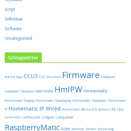
e
r
Script
P
Selbstbau
r
o
Software
d
u
Uncategorized
k
t
s
Schlagwörter
e
i
Firmware
t
CCU3
Adroid
App
CO2
Doorbird
Füllstand
e
HmIPW
g
Homematic
Glastaster
Hausbau
HMIP-RGBW
e
w
Homematic Display
Homematic Glasdisplay
Homematic Glastaster
Homematic
ä
Homematic IP Wired
IP
Homematic Wired
IOS
Iphone
LED
LED-
h
l
Controller
Luftfeuchte
Luftgüte
Luftqualität
t
RaspberryMatic
RGBW
Seminar
Sensor
Steuerung
w