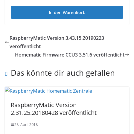
können
In den Warenkorb
auf
der
Produktseite
RaspberryMatic Version 3.43.15.20190223
gewählt
veröffentlicht
werden
Homematic Firmware CCU3 3.51.6 veröffentlicht
Das könnte dir auch gefallen
RaspberryMatic Version
2.31.25.20180428 veröffentlicht
28. April 2018