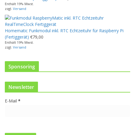
P
Enthält 19% Mwst.
r
zzgl.
Versand
o
d
u
Homematic Funkmodul inkl. RTC Echtzeituhr für Raspberry Pi
k
(Fertiggerät)
€
79,00
t
Enthält 19% Mwst.
w
zzgl.
Versand
e
i
s
Sponsoring
t
m
e
Newsletter
h
r
E-Mail
*
e
r
e
V
a
r