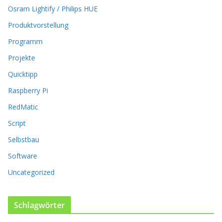
k
Osram Lightify / Philips HUE
ö
Produktvorstellung
n
n
Programm
e
n
Projekte
a
Quicktipp
u
f
Raspberry Pi
d
RedMatic
e
r
Script
P
Selbstbau
r
o
Software
d
u
Uncategorized
k
t
s
Schlagwörter
e