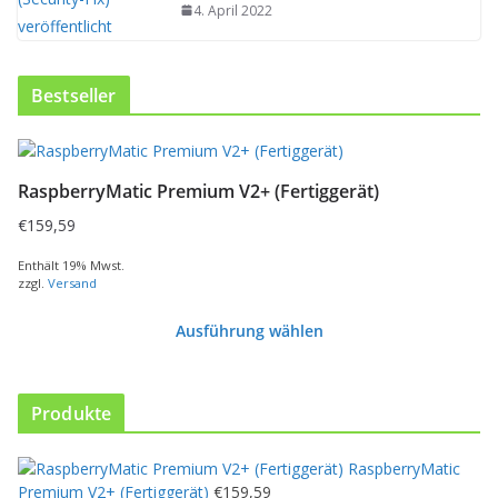
4. April 2022
Bestseller
RaspberryMatic Premium V2+ (Fertiggerät)
€
159,59
Enthält 19% Mwst.
zzgl.
Versand
Ausführung wählen
D
i
e
Produkte
s
e
RaspberryMatic
s
Premium V2+ (Fertiggerät)
€
159,59