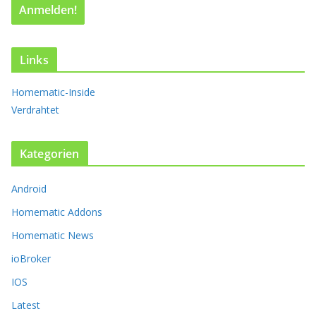
i
a
n
t
Links
e
n
Homematic-Inside
a
Verdrahtet
u
f
.
Kategorien
D
i
Android
e
O
Homematic Addons
p
t
Homematic News
i
ioBroker
o
n
IOS
e
Latest
n