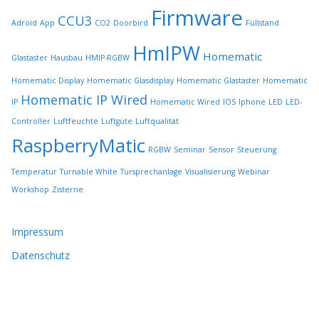
i
Firmware
t
CCU3
Adroid
App
CO2
Doorbird
Füllstand
e
HmIPW
g
Homematic
Glastaster
Hausbau
HMIP-RGBW
e
w
Homematic Display
Homematic Glasdisplay
Homematic Glastaster
Homematic
ä
Homematic IP Wired
IP
Homematic Wired
IOS
Iphone
LED
LED-
h
l
Controller
Luftfeuchte
Luftgüte
Luftqualität
t
RaspberryMatic
RGBW
Seminar
Sensor
Steuerung
w
e
Temperatur
Turnable White
Türsprechanlage
Visualisierung
Webinar
r
Workshop
Zisterne
d
e
n
Impressum
Datenschutz