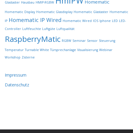
HmIPW
Homematic
Glastaster
Hausbau
HMIP-RGBW
e
w
Homematic Display
Homematic Glasdisplay
Homematic Glastaster
Homematic
ä
Homematic IP Wired
IP
Homematic Wired
IOS
Iphone
LED
LED-
h
l
Controller
Luftfeuchte
Luftgüte
Luftqualität
t
RaspberryMatic
RGBW
Seminar
Sensor
Steuerung
w
e
Temperatur
Turnable White
Türsprechanlage
Visualisierung
Webinar
r
Workshop
Zisterne
d
e
n
Impressum
Datenschutz