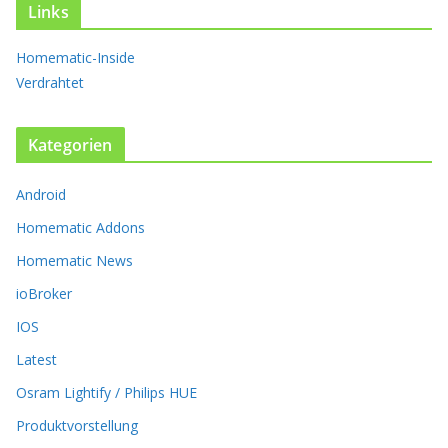
t
Links
e
n
Homematic-Inside
a
Verdrahtet
u
f
.
Kategorien
D
i
Android
e
O
Homematic Addons
p
t
Homematic News
i
ioBroker
o
n
IOS
e
Latest
n
k
Osram Lightify / Philips HUE
ö
Produktvorstellung
n