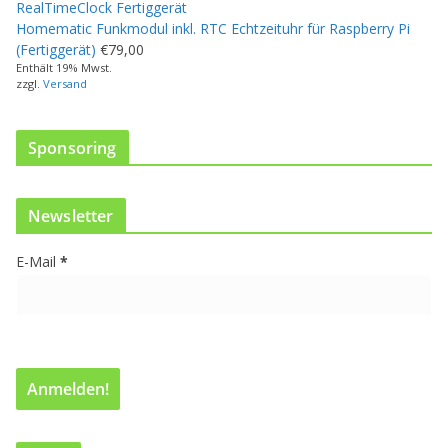
u
Homematic Funkmodul inkl. RTC Echtzeituhr für Raspberry Pi
k
(Fertiggerät)
€
79,00
t
Enthält 19% Mwst.
w
zzgl.
Versand
e
i
s
Sponsoring
t
m
e
Newsletter
h
r
E-Mail
*
e
r
e
V
a
r
i
a
n