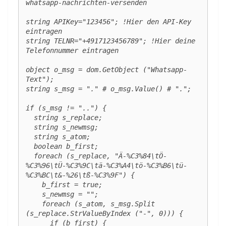
whatsapp-nachrichten-versenden

string APIKey="123456"; !Hier den API-Key 
eintragen

string TELNR="+4917123456789"; !Hier deine 
Telefonnummer eintragen

object o_msg = dom.GetObject ("Whatsapp-
Text");

string s_msg = "." # o_msg.Value() # ".";

if (s_msg != "..") {

  string s_replace;

  string s_newmsg;

  string s_atom;

  boolean b_first;

  foreach (s_replace, "Ä-%C3%84\tÖ-
%C3%96\tÜ-%C3%9C\tä-%C3%A4\tö-%C3%B6\tü-
%C3%BC\t&-%26\tß-%C3%9F") {

    b_first = true;

    s_newmsg = "";

    foreach (s_atom, s_msg.Split 
(s_replace.StrValueByIndex ("-", 0))) {

      if (b_first) {
