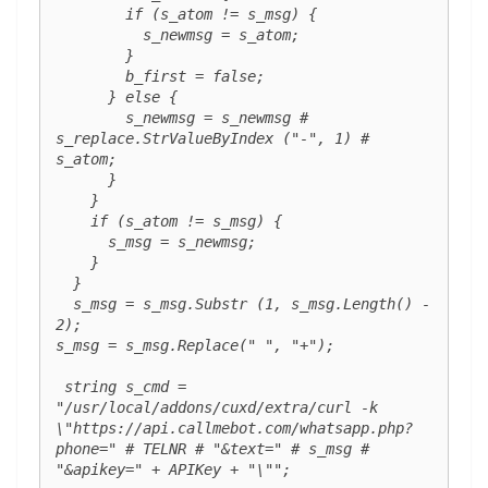
        if (s_atom != s_msg) {

          s_newmsg = s_atom;

        }

        b_first = false;

      } else {

        s_newmsg = s_newmsg # 
s_replace.StrValueByIndex ("-", 1) # 
s_atom;

      }

    }

    if (s_atom != s_msg) {

      s_msg = s_newmsg;

    }

  }

  s_msg = s_msg.Substr (1, s_msg.Length() - 
2);

s_msg = s_msg.Replace(" ", "+");

 string s_cmd = 
"/usr/local/addons/cuxd/extra/curl -k 
\"https://api.callmebot.com/whatsapp.php?
phone=" # TELNR # "&text=" # s_msg # 
"&apikey=" + APIKey + "\"";
