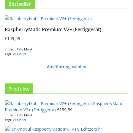
Bestseller
RaspberryMatic Premium V2+ (Fertiggerät)
€
159,59
Enthält 19% Mwst.
zzgl.
Versand
Ausführung wählen
D
i
e
Produkte
s
e
RaspberryMatic
s
Premium V2+ (Fertiggerät)
€
159,59
P
Enthält 19% Mwst.
r
zzgl.
Versand
o
d