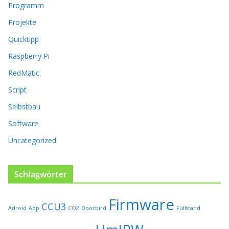
n
Programm
e
n
Projekte
a
Quicktipp
u
f
Raspberry Pi
d
RedMatic
e
r
Script
P
Selbstbau
r
o
Software
d
u
Uncategorized
k
t
s
Schlagwörter
e
i
Firmware
t
CCU3
Adroid
App
CO2
Doorbird
Füllstand
e
g