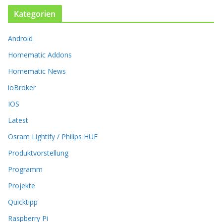
n
Kategorien
e
n
k
Android
ö
Homematic Addons
n
n
Homematic News
e
ioBroker
n
a
IOS
u
Latest
f
d
Osram Lightify / Philips HUE
e
r
Produktvorstellung
P
Programm
r
o
Projekte
d
Quicktipp
u
k
Raspberry Pi