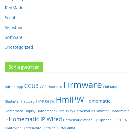
t
RedMatic
s
e
Script
i
t
Selbstbau
e
Software
g
e
Uncategorized
w
ä
h
Schlagwörter
l
t
Firmware
w
CCU3
Adroid
App
CO2
Doorbird
Füllstand
e
r
HmIPW
Homematic
Glastaster
Hausbau
HMIP-RGBW
d
e
Homematic Display
Homematic Glasdisplay
Homematic Glastaster
Homematic
n
Homematic IP Wired
IP
Homematic Wired
IOS
Iphone
LED
LED-
Controller
Luftfeuchte
Luftgüte
Luftqualität