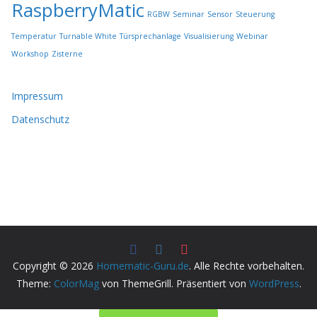
RaspberryMatic
RGBW
Seminar
Sensor
Steuerung
Temperatur
Turnable White
Türsprechanlage
Visualisierung
Webinar
Workshop
Zisterne
Impressum
Datenschutz
Copyright © 2026
Homematic-Guru.de
. Alle Rechte vorbehalten.
Theme:
ColorMag
von ThemeGrill. Präsentiert von
WordPress
.