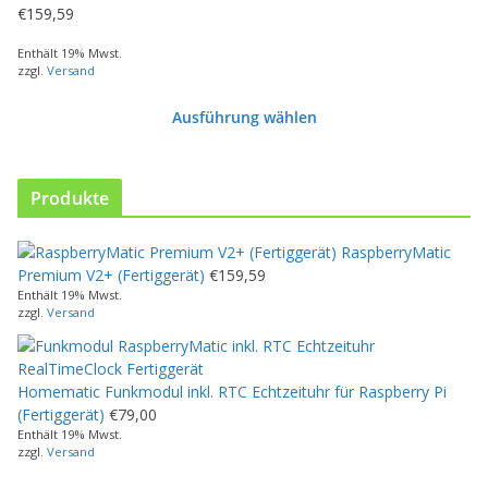
s
€
159,59
e
s
Enthält 19% Mwst.
zzgl.
Versand
P
r
Ausführung wählen
o
d
u
k
Produkte
t
w
RaspberryMatic
e
Premium V2+ (Fertiggerät)
€
159,59
i
Enthält 19% Mwst.
s
zzgl.
Versand
t
m
e
Homematic Funkmodul inkl. RTC Echtzeituhr für Raspberry Pi
h
(Fertiggerät)
€
79,00
r
Enthält 19% Mwst.
e
zzgl.
Versand
r