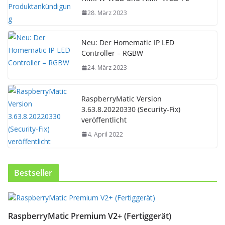
28. März 2023
Neu: Der Homematic IP LED
Controller – RGBW
24. März 2023
RaspberryMatic Version
3.63.8.20220330 (Security-Fix)
veröffentlicht
4. April 2022
Bestseller
D
i
RaspberryMatic Premium V2+ (Fertiggerät)
e