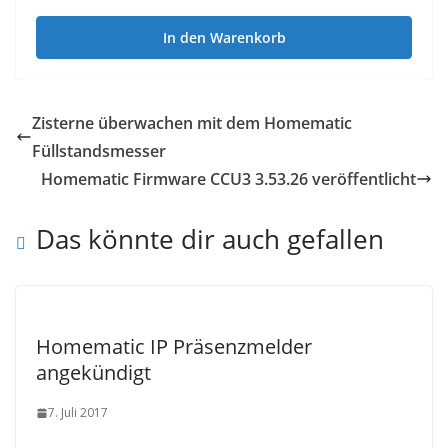
können
In den Warenkorb
auf
der
Produktseite
Zisterne überwachen mit dem Homematic
gewählt
Füllstandsmesser
werden
Homematic Firmware CCU3 3.53.26 veröffentlicht
Das könnte dir auch gefallen
Homematic IP Präsenzmelder
angekündigt
7. Juli 2017