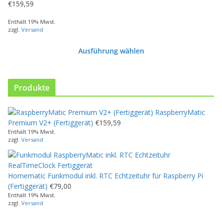
€
159,59
Enthält 19% Mwst.
zzgl.
Versand
Ausführung wählen
D
i
e
Produkte
s
e
RaspberryMatic
s
Premium V2+ (Fertiggerät)
€
159,59
P
Enthält 19% Mwst.
r
zzgl.
Versand
o
d
u
Homematic Funkmodul inkl. RTC Echtzeituhr für Raspberry Pi
k
(Fertiggerät)
€
79,00
t
Enthält 19% Mwst.
w
zzgl.
Versand
e
i