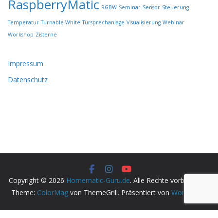
RaspberryMatic
RGBW
Seminar
Sensor
Steuerung
w
e
Temperatur
Turnable White
Türsprechanlage
Visualisierung
Webinar
r
Workshop
Zisterne
d
e
n
Impressum
Datenschutz
Copyright © 2026
Homematic-Guru.de
. Alle Rechte vorbehalten.
Theme:
ColorMag
von ThemeGrill. Präsentiert von
WordPress
.