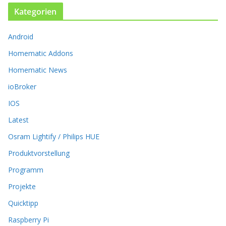
.
Kategorien
D
i
Android
e
O
Homematic Addons
p
t
Homematic News
i
ioBroker
o
n
IOS
e
Latest
n
k
Osram Lightify / Philips HUE
ö
Produktvorstellung
n
n
Programm
e
n
Projekte
a
Quicktipp
u
f
Raspberry Pi