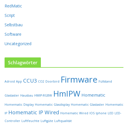
d
RedMatic
e
r
Script
P
Selbstbau
r
o
Software
d
u
Uncategorized
k
t
s
Schlagwörter
e
i
Firmware
t
CCU3
Adroid
App
CO2
Doorbird
Füllstand
e
HmIPW
g
Homematic
Glastaster
Hausbau
HMIP-RGBW
e
w
Homematic Display
Homematic Glasdisplay
Homematic Glastaster
Homematic
ä
Homematic IP Wired
IP
Homematic Wired
IOS
Iphone
LED
LED-
h
l
Controller
Luftfeuchte
Luftgüte
Luftqualität
t