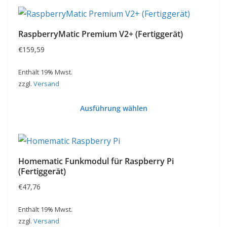
RaspberryMatic Premium V2+ (Fertiggerät)
€
159,59
Enthält 19% Mwst.
zzgl.
Versand
Ausführung wählen
Dieses
Produkt
weist
Homematic Funkmodul für Raspberry Pi
mehrere
(Fertiggerät)
Varianten
€
47,76
auf.
Die
Enthält 19% Mwst.
zzgl.
Versand
Optionen