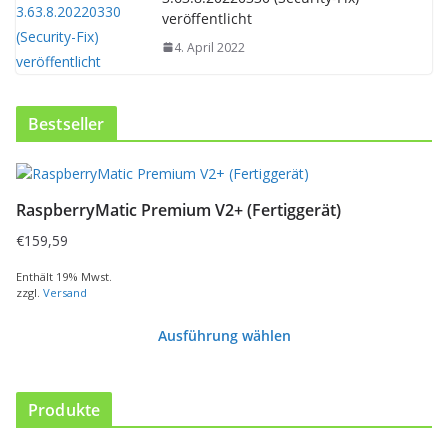
veröffentlicht
4. April 2022
Bestseller
RaspberryMatic Premium V2+ (Fertiggerät)
€
159,59
Enthält 19% Mwst.
zzgl.
Versand
Ausführung wählen
D
i
e
Produkte
s
e