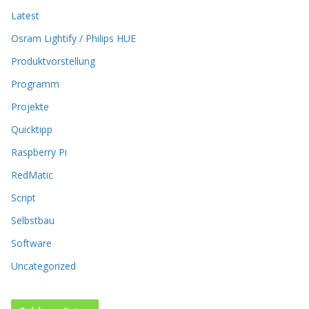
e
Latest
n
k
Osram Lightify / Philips HUE
ö
Produktvorstellung
n
n
Programm
e
n
Projekte
a
Quicktipp
u
f
Raspberry Pi
d
RedMatic
e
r
Script
P
Selbstbau
r
o
Software
d
u
Uncategorized
k
t
s