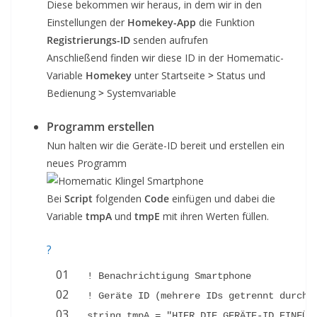
Diese bekommen wir heraus, in dem wir in den
Einstellungen der
Homekey-App
die Funktion
Registrierungs-ID
senden aufrufen
Anschließend finden wir diese ID in der Homematic-
Variable
Homekey
unter Startseite
>
Status und
Bedienung
>
Systemvariable
Programm erstellen
Nun halten wir die Geräte-ID bereit und erstellen ein
neues Programm
Bei
Script
folgenden
Code
einfügen und dabei die
Variable
tmpA
und
tmpE
mit ihren Werten füllen.
?
01
! Benachrichtigung Smartphone
02
! Geräte ID (mehrere IDs getrennt durch 
03
string tmpA = "HIER DIE GERÄTE-ID EINFÜG