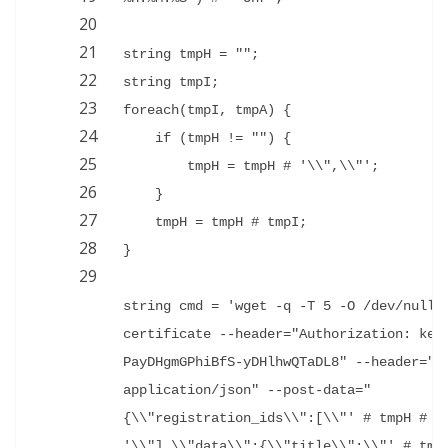
20
21
string tmpH = "";
22
string tmpI;
23
foreach(tmpI, tmpA) {
24
if (tmpH != "") {
25
tmpH = tmpH # '\\",\\"';
26
}
27
tmpH = tmpH # tmpI;
28
}
29
string cmd = 'wget -q -T 5 -O /dev/null 
certificate --header="Authorization: key
PayDHgmGPhiBfS-yDHlhwQTaDL8" --header="Co
application/json" --post-data="
{\\"registration_ids\\":[\\"' # tmpH # 
'\\"],\\"data\\":{\\"title\\":\\"' # tmpF