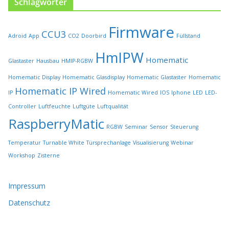
Schlagwörter
e
i
Firmware
t
CCU3
Adroid
App
CO2
Doorbird
Füllstand
e
HmIPW
g
Homematic
Glastaster
Hausbau
HMIP-RGBW
e
w
Homematic Display
Homematic Glasdisplay
Homematic Glastaster
Homematic
ä
Homematic IP Wired
IP
Homematic Wired
IOS
Iphone
LED
LED-
h
l
Controller
Luftfeuchte
Luftgüte
Luftqualität
t
RaspberryMatic
RGBW
Seminar
Sensor
Steuerung
w
e
Temperatur
Turnable White
Türsprechanlage
Visualisierung
Webinar
r
Workshop
Zisterne
d
e
n
Impressum
Datenschutz