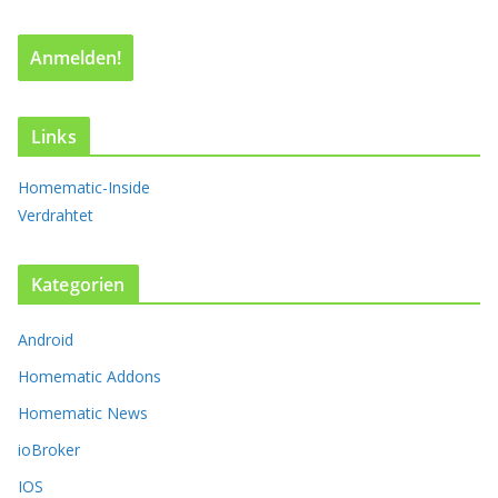
a
r
i
a
n
t
Links
e
n
Homematic-Inside
a
Verdrahtet
u
f
.
Kategorien
D
i
Android
e
O
Homematic Addons
p
t
Homematic News
i
ioBroker
o
n
IOS