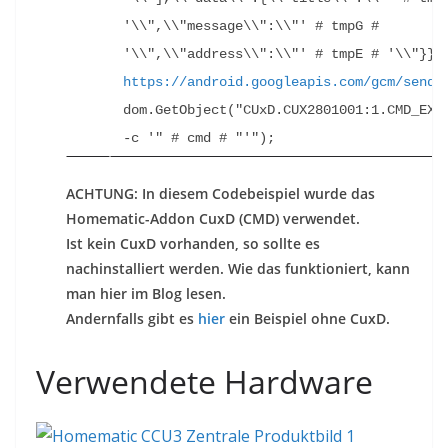
'\\",\\"message\\":\\"' # tmpG # 
'\\",\\"address\\":\\"' #
https://android.googleapis.com/gcm/send
'
dom.GetObject("CUxD.CUX2801001:1.CMD_EXEC
-c '" # cmd # "'");
ACHTUNG: In diesem Codebeispiel wurde das
Homematic-Addon CuxD (CMD) verwendet.
Ist kein CuxD vorhanden, so sollte es
nachinstalliert werden. Wie das funktioniert, kann
man hier im Blog lesen.
Andernfalls gibt es
hier
ein Beispiel ohne CuxD.
Verwendete Hardware