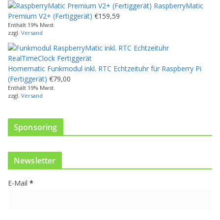
RaspberryMatic
s
Premium V2+ (Fertiggerät)
€
159,59
P
Enthält 19% Mwst.
r
zzgl.
Versand
o
d
u
Homematic Funkmodul inkl. RTC Echtzeituhr für Raspberry Pi
k
(Fertiggerät)
€
79,00
t
Enthält 19% Mwst.
w
zzgl.
Versand
e
i
s
Sponsoring
t
m
e
Newsletter
h
r
E-Mail
*
e
r
e
V