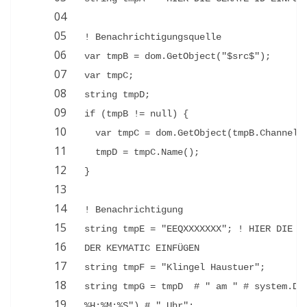
04
05
! Benachrichtigungsquelle
06
var tmpB = dom.GetObject("$src$");
07
var tmpC;
08
string tmpD;
09
if (tmpB != null) {
10
var tmpC = dom.GetObject(tmpB.Channel(
11
tmpD = tmpC.Name();
12
}
13
14
! Benachrichtigung
15
string tmpE = "EEQXXXXXXX"; ! HIER DIE SE
16
DER KEYMATIC EINFÜGEN
17
string tmpF = "Klingel Haustuer";
18
string tmpG = tmpD  # " am " # system.Dat
19
%H:%M:%S") # " Uhr";