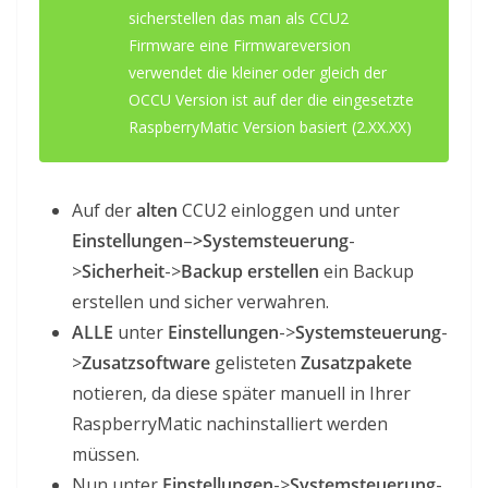
sicherstellen das man als CCU2
Firmware eine Firmwareversion
verwendet die kleiner oder gleich der
OCCU Version ist auf der die eingesetzte
RaspberryMatic Version basiert (2.XX.XX)
Auf der
alten
CCU2 einloggen und unter
Einstellungen
–
>Systemsteuerung
-
>
Sicherheit
->
Backup erstellen
ein Backup
erstellen und sicher verwahren.
ALLE
unter
Einstellungen
->
Systemsteuerung
-
>
Zusatzsoftware
gelisteten
Zusatzpakete
notieren, da diese später manuell in Ihrer
RaspberryMatic nachinstalliert werden
müssen.
Nun unter
Einstellungen
->
Systemsteuerung
-