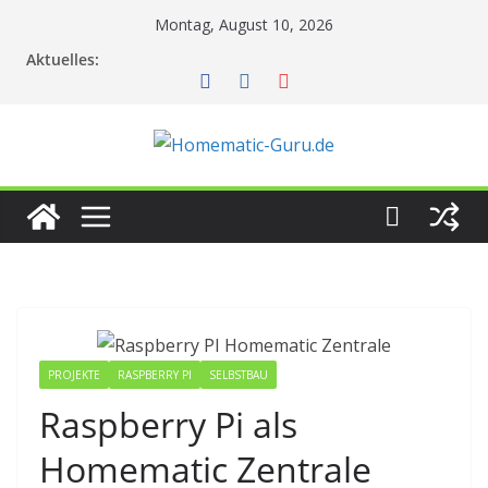
Zum
Montag, August 10, 2026
Inhalt
Aktuelles:
springen
PROJEKTE
RASPBERRY PI
SELBSTBAU
Raspberry Pi als
Homematic Zentrale