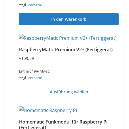
zzgl.
Versand
In den Warenkorb
RaspberryMatic Premium V2+ (Fertiggerät)
€
159,59
Enthält 19% Mwst.
zzgl.
Versand
Ausführung wählen
Dieses
Produkt
weist
Homematic Funkmodul für Raspberry Pi
mehrere
(Fertiggerät)