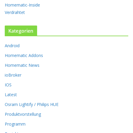
n
Homematic-Inside
a
Verdrahtet
u
f
.
Kategorien
D
i
Android
e
O
Homematic Addons
p
t
Homematic News
i
ioBroker
o
n
IOS
e
Latest
n
k
Osram Lightify / Philips HUE
ö
Produktvorstellung
n
n
Programm
e