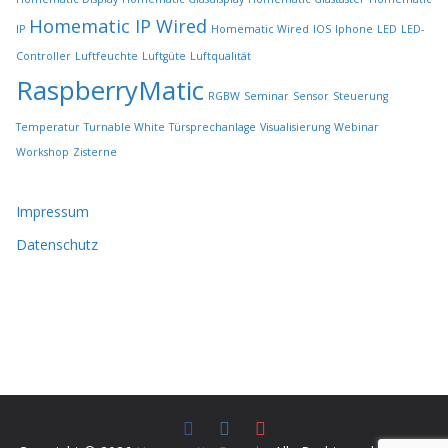
ä
Homematic IP Wired
IP
Homematic Wired
IOS
Iphone
LED
LED-
h
l
Controller
Luftfeuchte
Luftgüte
Luftqualität
t
RaspberryMatic
RGBW
Seminar
Sensor
Steuerung
w
e
Temperatur
Turnable White
Türsprechanlage
Visualisierung
Webinar
r
Workshop
Zisterne
d
e
n
Impressum
Datenschutz