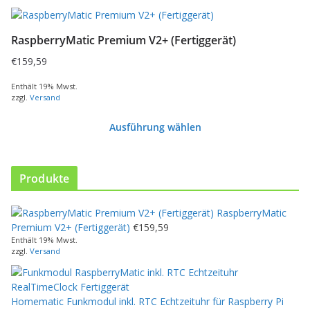
RaspberryMatic Premium V2+ (Fertiggerät)
€
159,59
Enthält 19% Mwst.
zzgl.
Versand
Ausführung wählen
D
i
e
Produkte
s
e
RaspberryMatic
s
Premium V2+ (Fertiggerät)
€
159,59
P
Enthält 19% Mwst.
r
zzgl.
Versand
o
d
u
Homematic Funkmodul inkl. RTC Echtzeituhr für Raspberry Pi
k