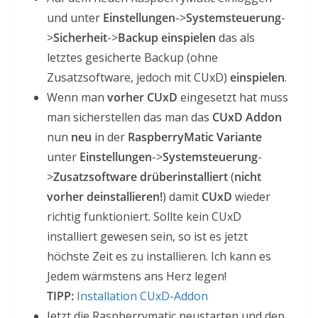
und unter
Einstellungen
->
Systemsteuerung
-
>
Sicherheit
->
Backup einspielen
das als
letztes gesicherte Backup (ohne
Zusatzsoftware, jedoch mit CUxD)
einspielen
.
Wenn man
vorher CUxD
eingesetzt hat muss
man sicherstellen das man das
CUxD Addon
nun
neu
in der
RaspberryMatic Variante
unter
Einstellungen
->
Systemsteuerung
-
>
Zusatzsoftware
drüberinstalliert
(
nicht
vorher deinstallieren!
) damit
CUxD
wieder
richtig funktioniert. Sollte kein CUxD
installiert gewesen sein, so ist es jetzt
höchste Zeit es zu installieren. Ich kann es
Jedem wärmstens ans Herz legen!
TIPP:
Installation CUxD-Addon
Jetzt die Raspberrymatic neustarten und den