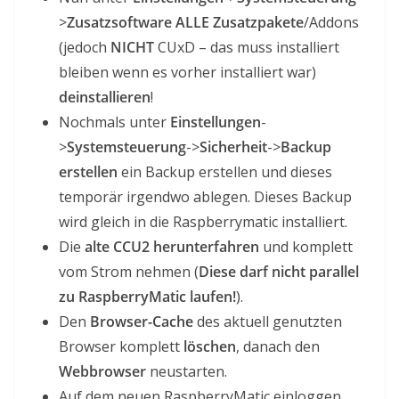
>
Zusatzsoftware ALLE Zusatzpakete
/Addons
(jedoch
NICHT
CUxD – das muss installiert
bleiben wenn es vorher installiert war)
deinstallieren
!
Nochmals unter
Einstellungen
-
>
Systemsteuerung
->
Sicherheit
->
Backup
erstellen
ein Backup erstellen und dieses
temporär irgendwo ablegen. Dieses Backup
wird gleich in die Raspberrymatic installiert.
Die
alte CCU2 herunterfahren
und komplett
vom Strom nehmen (
Diese darf nicht parallel
zu RaspberryMatic laufen!
).
Den
Browser-Cache
des aktuell genutzten
Browser komplett
löschen
, danach den
Webbrowser
neustarten.
Auf dem neuen RaspberryMatic einloggen